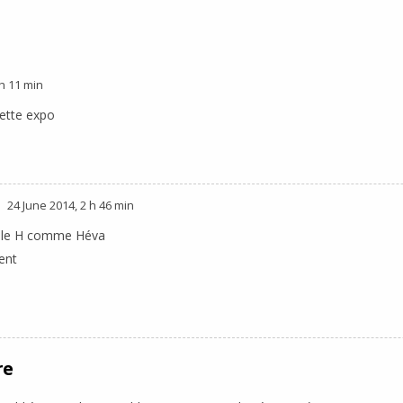
 h 11 min
cette expo
24 June 2014, 2 h 46 min
 le H comme Héva
ent
re